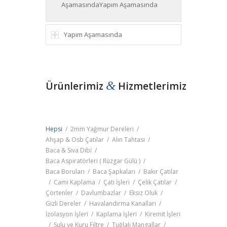
AşamasındaYapım Aşamasında
Yapım Aşamasında
&
Ürünlerimiz 
 Hizmetlerimiz 
Hepsi
/
2mm Yağmur Dereleri
/
Ahşap & Osb Çatılar
/
Alın Tahtası
/
Baca & Sıva Dibi
/
Baca Aspiratörleri ( Rüzgar Gülü )
/
Baca Boruları
/
Baca Şapkaları
/
Bakır Çatılar
/
Cami Kaplama
/
Çatı İşleri
/
Çelik Çatılar
/
Çörtenler
/
Davlumbazlar
/
Eksiz Oluk
/
Gizli Dereler
/
Havalandırma Kanalları
/
İzolasyon İşleri
/
Kaplama İşleri
/
Kiremit İşleri
/
Sulu ve Kuru Filtre
/
Tuğlalı Mangallar
/