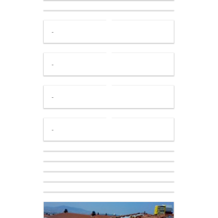
-
-
-
-