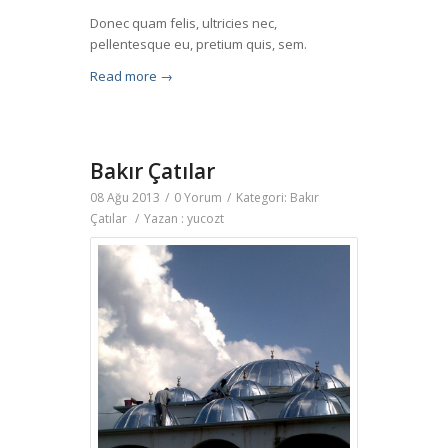
Donec quam felis, ultricies nec,
pellentesque eu, pretium quis, sem.
Read more
→
Bakır Çatılar
08 Ağu 2013
/
0 Yorum
/
Kategori:
Bakır
Çatılar
/
Yazan :
yucozt