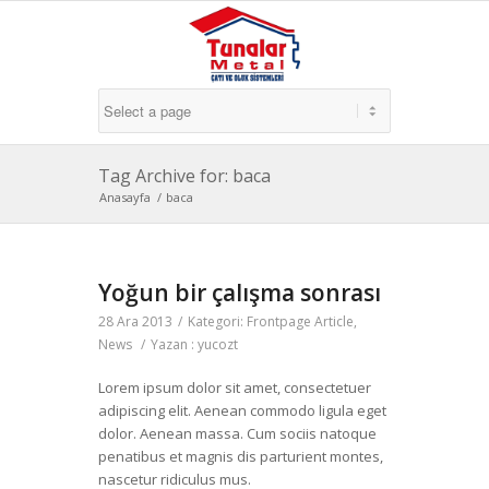
Tag Archive for: baca
Anasayfa
/
baca
Yoğun bir çalışma sonrası
28 Ara 2013
/
Kategori:
Frontpage Article
,
News
/
Yazan :
yucozt
Lorem ipsum dolor sit amet, consectetuer
adipiscing elit. Aenean commodo ligula eget
dolor. Aenean massa. Cum sociis natoque
penatibus et magnis dis parturient montes,
nascetur ridiculus mus.