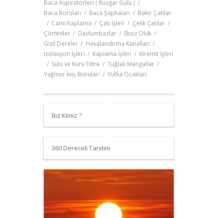
Baca Aspiratörleri ( Rüzgar Gülü )
/
Baca Boruları
/
Baca Şapkaları
/
Bakır Çatılar
/
Cami Kaplama
/
Çatı İşleri
/
Çelik Çatılar
/
Çörtenler
/
Davlumbazlar
/
Eksiz Oluk
/
Gizli Dereler
/
Havalandırma Kanalları
/
İzolasyon İşleri
/
Kaplama İşleri
/
Kiremit İşleri
/
Sulu ve Kuru Filtre
/
Tuğlalı Mangallar
/
Yağmur İniş Boruları
/
Yufka Ocakları
Biz Kimiz ?
360 Dereceli Tanıtım