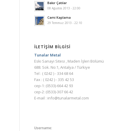
Bakır Çatılar
08 Ağustos 2013 - 22:00
Cami Kaplama
29 Temmuz 2013 - 22:10
İLETİŞİM BİLGİSİ
Tunalar Metal
Eski Sanayi Sitesi , Maden İşleri Bölümü
688. Sok. No:1, Antalya / Türkiye ‎
Tel : ( 0242 ) - 334 68 64
Fax : ( 0242 ) - 335 42 53
cep-1: (0533)-664 42 93
cep-2: (0533)-307 66 42
E-mail :
info@tunalarmetal.com
Username: