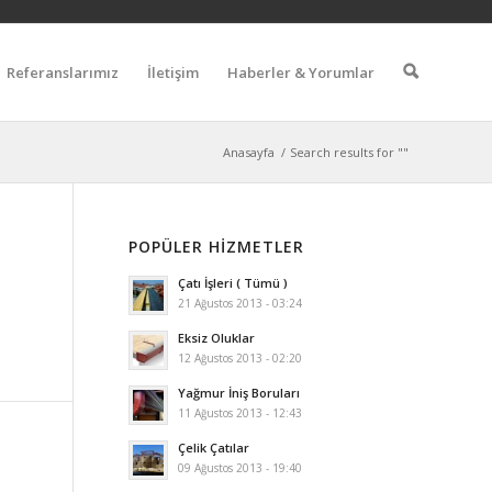
Referanslarımız
İletişim
Haberler & Yorumlar
🔍
Anasayfa
/
Search results for ""
POPÜLER HIZMETLER
Çatı İşleri ( Tümü )
21 Ağustos 2013 - 03:24
Eksiz Oluklar
12 Ağustos 2013 - 02:20
Yağmur İniş Boruları
11 Ağustos 2013 - 12:43
Çelik Çatılar
09 Ağustos 2013 - 19:40