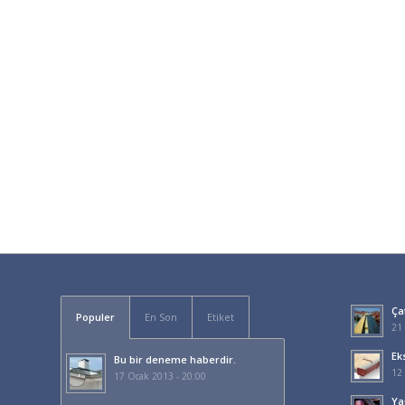
Çat
Populer
En Son
Etiket
21 
Ek
Bu bir deneme haberdir.
12 
17 Ocak 2013 - 20:00
Ya