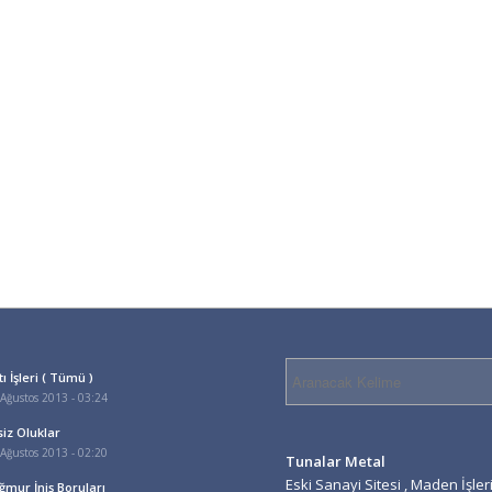
ı İşleri ( Tümü )
Ağustos 2013 - 03:24
siz Oluklar
Ağustos 2013 - 02:20
Tunalar Metal
Eski Sanayi Sitesi , Maden İşle
ğmur İniş Boruları